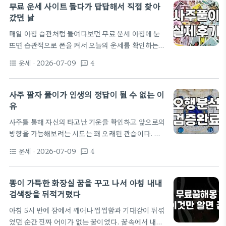
월일시를 토대로 사주오행을 분석하는 작업은 단순한
무료 운세 사이트 돌다가 답답해서 직접 찾아
통계가 아니라 데이터의 조합을 읽어내는 일이다. 정
갔던 날
확한사주 결과는 입력값인 사주오행이 얼마나 정밀하
매일 아침 습관처럼 들여다보던 무료 운세 아침에 눈
느냐에 따라 갈린다. 많은 사람이 태어난 시간을 모르
뜨면 습관적으로 폰을 켜서 오늘의 운세를 확인하는
거나 대략적인 시간으로 상담을 진행하곤 한다. 1시간
게 몇 년째 루틴이었다. 어플도 깔아보고 포털 사이트
차이로 일주가 바뀌고 월주가 달라지기 때문에 사주풀
운세
· 2026-07-09
4
format_list_bulleted
textsms
에 검색도 해봤는데, 솔직히 말하면 다 거기서 거기인
이의 정교함은 30분 단위의 시간까지 고려할 때 비로
것 같다. 특히 무료 사이트들은 매번 비슷한 문구들이
소 확보된다.…
돌아가면서 나오는 기분이라 읽으면서도 크게 와닿지
사주 팔자 풀이가 인생의 정답이 될 수 없는 이
가 않더라. '오늘은 귀인을 만난다'거나 '금전운이 상
유
승한다'는 뻔한 말들. 가끔은 내가 쥐띠인지 소띠인지
사주를 통해 자신의 타고난 기운을 확인하고 앞으로의
헷갈릴 정도로 내용이 다 비슷비슷해서 피로감이 들기
방향을 가늠해보려는 시도는 꽤 오래된 관습이다. 태
도 했다. 답답한 마음에 결국 일산까지 다녀왔다 그러
어난 연월일시를 바탕으로 개인의 오행 구성을 분석하
다 작년 여름이었나, 일 때문에 꼬이고 사람 관계도 엉
운세
· 2026-07-09
4
format_list_bulleted
textsms
는 방식은 언뜻 보면 수학적이고 논리적인 체계를 갖
망인 것 같아서…
춘 것처럼 보인다. 하지만 막상 실생활에서 이런 풀이
를 마주할 때 우리가 겪는 괴리감은 생각보다 크다. 사
똥이 가득한 화장실 꿈을 꾸고 나서 아침 내내
주는 고정된 운명론을 의미하는 것이 아니라 현재의
검색창을 뒤적거렸다
에너지 흐름을 파악하는 일종의 데이터 분석 도구로
아침 5시 반에 잠에서 깨어나 찝찝함과 기대감이 뒤섞
이해하는 것이 더 적절하다. 사주 분석을 통해 삶의 전
였던 순간 진짜 어이가 없는 꿈이었다. 꿈속에서 내가