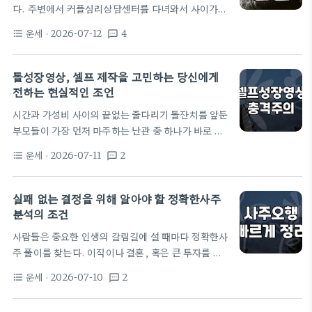
다. 주변에서 커플심리상담센터를 다녀와서 사이가
실은 운세라는 것이 고정된 미래를 보여주는 것이 아
좋아졌다는 이야기를 들으면, '나도 상담만 받으면 이
니라, 특정 시간대와 상황 속에서 개인이 취할 수 있는
운세
· 2026-07-12
4
format_list_bulleted
textsms
지긋지긋한 싸움이 끝나겠지'라는 희망을 품게 됩니
최선의 선택지를 제안하는 가이드라는 점이다.…
다. 저도 30대 중반, 남편과 대화가 아예 단절되어 버
린 시점에 울며 겨자 먹기로 상담소를 알아본 적이 있
돌성장영상, 셀프 제작을 고민하는 당신에게
습니다. 하지만 현실은 그렇게 간단하지 않았습니다.
전하는 현실적인 조언
상담소 문턱을 넘기 전에 알아야 할 것들 많은 사람들
시간과 가성비 사이의 끝없는 줄다리기 돌잔치를 앞둔
이 상담을 받으면 상대방이 변할 것이라고 기대합니
부모들이 가장 먼저 마주하는 난관 중 하나가 바로 돌
다. 저 또한 그랬죠. 상담 비용은 회당 15만 원에서 25
성장영상입니다. 저도 아이 돌을 앞두고 '이걸 직접 만
만 원 정도였고, 보통 10회기 정도를 추천받습니다.
운세
· 2026-07-11
2
format_list_bulleted
textsms
들까, 아니면 그냥 업체에 맡길까?'를 두고 꼬박 3일
적은 돈이 아니죠.…
을 고민했습니다. 결론부터 말하자면, 셀프 제작은
'완성도'가 아니라 '내 아이의 기억을 직접 편집하는
실패 없는 결정을 위해 알아야 할 정확한사주
만족감'을 위해 선택하는 영역입니다. 제가 처음 시작
분석의 조건
할 때 쓴 예산은 0원이었지만, 투입된 시간은 주말 내
사람들은 중요한 인생의 갈림길에 설 때마다 정확한사
내 15시간이 넘었습니다. 영상 퀄리티가 전문가만큼
주 풀이를 찾는다. 이직이나 결혼, 혹은 큰 투자를 앞
나올 것이라 기대한다면 그건 시작부터 오해입니다.
두고 전문가를 찾는 행위는 심리적 안정감을 얻기 위
셀프 제작, 이 지점에서 많이들 실패합니다 많은 분이
운세
· 2026-07-10
2
format_list_bulleted
textsms
한 과정이기도 하다. 하지만 막상 점집이나 철학관을
영상 편집 프로그램 무료…
방문해도 돌아오는 대답은 모호한 경우가 많다. 생년