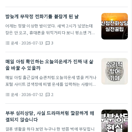
이거나 이직, 금전 문제처럼 당장 눈에 보이는 해결책
로 보냈습니다. 반면,…
이 없을 때 그렇습니다. 실제로 주변을 보면 답답한 마
음을 어디라도 털어놓고 싶은 심정으로 무속인이나 사
밤늦게 무작정 전화기를 붙잡게 된 날
주 상담소를 찾곤 하죠. 저도 예전에는 막연히 미신이
어제는 정말 이상한 밤이었다. 새벽 2시가 넘었는데
라고만 생각했는데, 막상 고민이 깊어지니 누군가에
잠은 안 오고, 휴대폰을 뒤적거리다 보니 평소엔 거들
게 내 상황을 이야기하고 방향성을 듣고 싶다는 생각
떠보지도 않던 운세 앱들이 눈에 들어왔다. 사실 몇 년
이 들더군요. 다만, 무작정 찾아가기보다는 미리 어떤
운세
· 2026-07-13
3
format_list_bulleted
textsms
전 광명 쪽 어디 철학관에 갔다가 '내년에는 조심해야
방식을 선택할지, 주의할 점은 무엇인지 정도는 알고
한다'는 말을 듣고 1년 내내 전전긍긍했던 기억이 있어
시작하는 것이 좋습니다. 대면 상담과…
서 그 뒤로는 발길을 끊었었다. 그런데 희한하게 어제
매일 아침 확인하는 오늘의운세가 진짜 내 삶
는 마음이 너무 복잡해서 누가 대신 답 좀 내려줬으면
을 바꿀 수 있을까
하는 생각이 간절하더라. 고민 끝에 신점 전화 상담이
매일 아침 출근길에 습관처럼 오늘의운세 앱을 켜거나
라는 걸 처음 눌러봤다. 1분당 돈이 빠져나가는 긴장
포털 사이트 검색창에 띠별 운세를 입력하는 사람이
감 앱을 켜니까 분당 요금이 꽤 촘촘하게 책정되어 있
많다. 사무직으로 근무하며 수많은 데이터를 처리하
었다. 대충 기억하기로 1분에…
운세
· 2026-07-12
2
format_list_bulleted
textsms
는 입장에서 보면, 이런 행동은 단순히 미신에 의존하
는 것이 아니라 불확실한 하루를 조금이라도 예측 가
능한 범위로 끌어오려는 일종의 심리적 방어 기제다.
부부 심리상담, 사실 드라마처럼 깔끔하게 해
타인에게는 단순한 텍스트일지 모르지만, 이를 해석
결되지 않습니다
하는 방식에 따라 그날의 업무 효율과 대인관계 태도
결혼 생활을 하다 보면 누구나 한 번쯤 벽에 부딪힙니
가 완전히 달라지기도 한다. 많은 이들이 간과하는 사