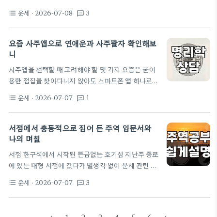
략을 세우는 법 많은 사람들이 사주를 찾을 때 지나치
다니던 옛날 초등학교 화장실 같은 곳에 갔는데, 변기
게 결과론적인 해석에만 매달리는 실수를 범한다. 사
운세
· 2026-07-08
3
format_list_bulleted
textsms
마다 똥이 넘쳐나다 못해 바닥에 흥건했다. 발 디딜 틈
주란 생년월일시라는 데이터를…
도 없고 냄새까지 생생하게 느껴지는 것 같아서 꿈속
에서도 찌푸리며 밖으로 도망치려다 잠에서 깼다. 시
요즘 사주앱으로 연애운과 사주팔자 확인해보
계를 보니 아침 5시 30분이었다. 입안은 텁텁하고 온
니
몸은 땀으로 끈적였는데, 정신이 들자마자 머릿속을
사주앱을 선택할 때 고려해야 할 몇 가지 요즘은 굳이
스치는 생각이 있었다. 흔히 사람들이 말하는 '똥꿈'이
용한 점집을 찾아다니지 않아도 스마트폰 앱 하나로
아닌가 싶었다. 보통 길몽이라고들 하고, 재물이 들어
사주팔자를 확인하는 일이 흔해졌습니다. 저도 궁금
오는 징조라고 하니까 찝찝한 기분 한편으로 묘한 기
운세
· 2026-07-07
1
format_list_bulleted
textsms
한 마음에 몇 가지 유명한 사주앱을 설치해서 사용해
대감이 생겼다. 이불 속에서…
봤는데, 확실히 예전보다 데이터가 방대해졌다는 느
낌을 받았습니다. 다만 이런 앱들이 제공하는 정보가
서점에서 충동적으로 집어 든 주역 입문서와
모두 똑같지는 않습니다. 어떤 곳은 단순히 생년월일
나의 며칠
시를 입력하면 나오는 텍스트 위주인 반면, 상담사와
서점 한구석에서 시작된 뜬금없는 호기심 지난주 종로
의 1대1 채팅을 지원하는 앱은 가격대가 5,000원에
에 있는 대형 서점에 갔다가 별생각 없이 운세 관련 코
서 20,000원 이상으로 훌쩍 뛰기도 합니다. 무료 운
너를 서성였다. 사실 평소에 사주나 타로 같은 걸 맹신
세 서비스는 대부분 광고 수익으로 운영되다 보니, 상
운세
· 2026-07-07
3
format_list_bulleted
textsms
하는 편은 아니지만, 요즘 들어 부쩍 하는 일마다 꼬이
세한 풀이를 보려면 결국 결제 창을 마주하게…
는 기분이 들어서 마음이 조금 약해졌던 모양이다. 명
리심리상담사 자격증 관련 서적들이 잔뜩 꽂혀 있는