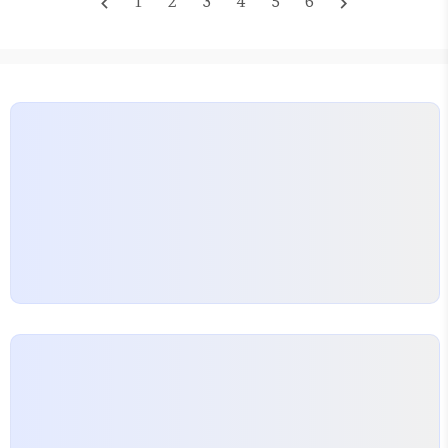
1
2
3
4
5
6
navigate_before
navigate_next
걸 보며 한참을 고민하다가, 결국 집어 든 건 얇은 주
역 64괘 해설집이었다. 가격은 2만 2천 원 정도였는
데, 인터넷으로 사면 더 쌌겠지만 그 자리에서 바로 읽
고 싶은 마음이 컸다. 사주명리학 강의를 따로 듣기엔
시간도 없고 체력도…