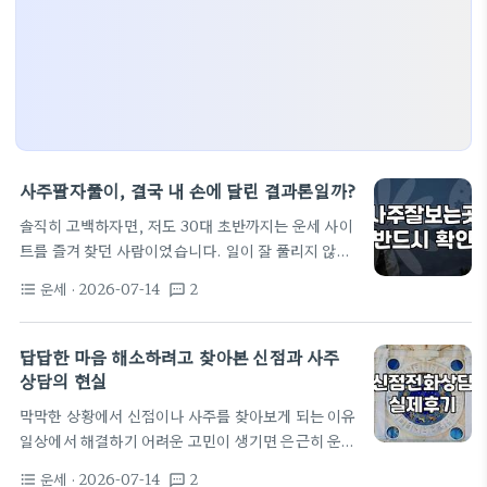
사주팔자풀이, 결국 내 손에 달린 결과론일까?
솔직히 고백하자면, 저도 30대 초반까지는 운세 사이
트를 즐겨 찾던 사람이었습니다. 일이 잘 풀리지 않을
때 '사주팔자풀이' 한 번 보고 나면 마음이 좀 편해질
운세
· 2026-07-14
2
format_list_bulleted
textsms
까 싶어서였죠. 그런데 막상 실제로 역술원을 찾아가
거나 무료 사주 사이트를 전전하다 보면, 이게 위로인
지 아니면 또 다른 불안의 시작인지 헷갈릴 때가 많습
답답한 마음 해소하려고 찾아본 신점과 사주
니다. 제가 겪은 실화 하나를 말씀드릴게요. 몇 년 전,
상담의 현실
회사에서 이직 고민을 할 때 유명하다는 곳을 찾아가
막막한 상황에서 신점이나 사주를 찾아보게 되는 이유
15만 원을 주고 상담을 받았습니다. 역술인이 “내년
일상에서 해결하기 어려운 고민이 생기면 은근히 운세
상반기에는 무조건 이동해야 발복한다”고 해서 무리
나 사주 상담을 떠올리게 됩니다. 특히 사람 관계가 꼬
하게 퇴사했는데, 결과적으로는 거의 6개월을 공백기
운세
· 2026-07-14
2
format_list_bulleted
textsms