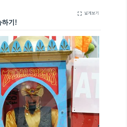
넓게보기
fullscreen
늠하기!