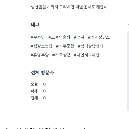
생년월일 시까지 고려하면 띠별 운세도 개인마다 조금씩 다를 수 있네요. 특히 연말에 태어난 분들은 좀…
태그
#무속인
#오늘의운세
#점사
#연애상담소
#점잘보는집
#사주궁합
#심리상담센터
#유명무당
#가족상담
#제안서디자인
전체 방문자
오늘
0
어제
0
전체
0