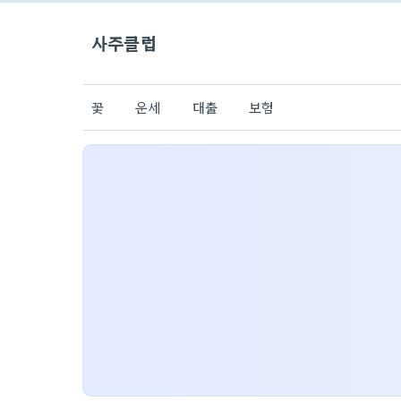
사주클럽
꽃
운세
대출
보험