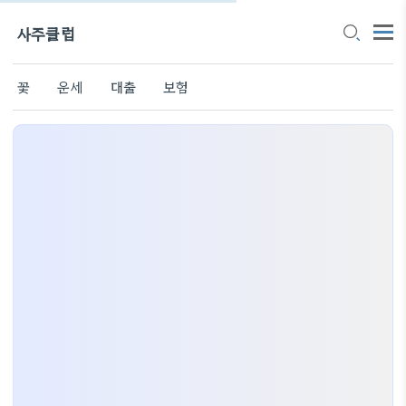
사주클럽
꽃
운세
대출
보험