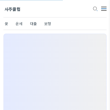
사주클럽
꽃
운세
대출
보험