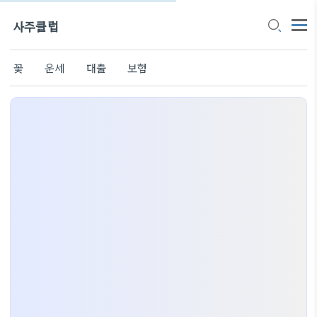
사주클럽
꽃
운세
대출
보험