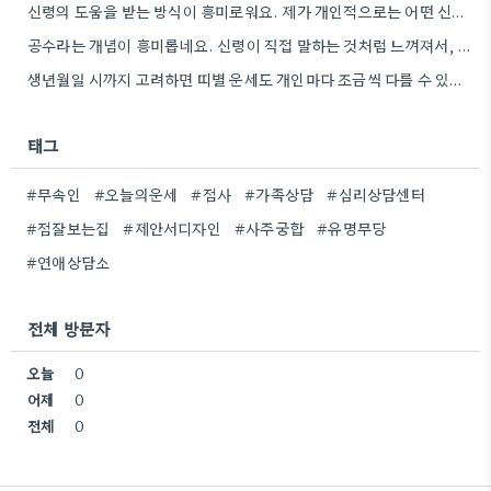
신령의 도움을 받는 방식이 흥미로워요. 제가 개인적으로는 어떤 신령이 상담자의 상황에 맞춰 질문을 받아들이는지 궁금하네요.
공수라는 개념이 흥미롭네요. 신령이 직접 말하는 것처럼 느껴져서, 현대적인 AI 챗봇의 답변 방식과 연결해서 생각해…
생년월일 시까지 고려하면 띠별 운세도 개인마다 조금씩 다를 수 있네요. 특히 연말에 태어난 분들은 좀…
태그
#무속인
#오늘의운세
#점사
#가족상담
#심리상담센터
#점잘보는집
#제안서디자인
#사주궁합
#유명무당
#연애상담소
전체 방문자
오늘
0
어제
0
전체
0