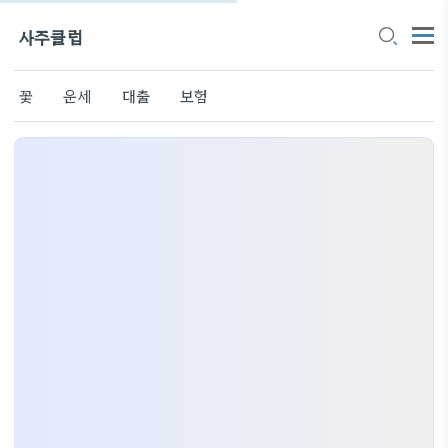
사주클럽
꽃
운세
대출
보험