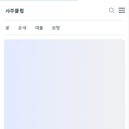
사주클럽
꽃
운세
대출
보험