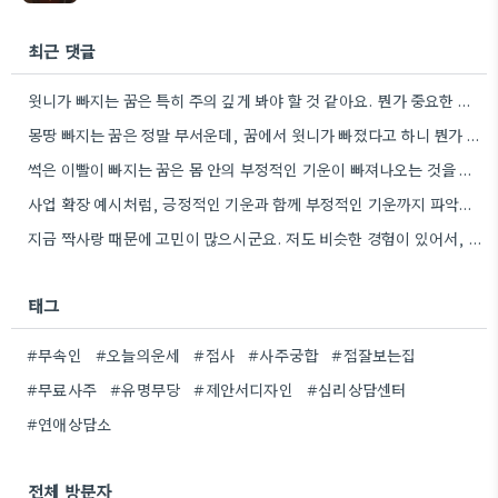
최근 댓글
윗니가 빠지는 꿈은 특히 주의 깊게 봐야 할 것 같아요. 뭔가 중요한 권위나 자리에서 변화가…
몽땅 빠지는 꿈은 정말 무서운데, 꿈에서 윗니가 빠졌다고 하니 뭔가 권위적인 문제일 수도 있겠네요.
썩은 이빨이 빠지는 꿈은 몸 안의 부정적인 기운이 빠져나오는 것을 비유하는 것 같아요. 긍정적인 감정을…
사업 확장 예시처럼, 긍정적인 기운과 함께 부정적인 기운까지 파악하는 방식이 흥미로웠어요. 덕분에 신점 상담의 다각적인…
지금 짝사랑 때문에 고민이 많으시군요. 저도 비슷한 경험이 있어서, 구체적으로 질문하는 게 정말 중요하다고 생각해요.
태그
#무속인
#오늘의운세
#점사
#사주궁합
#점잘보는집
#무료사주
#유명무당
#제안서디자인
#심리상담센터
#연애상담소
전체 방문자