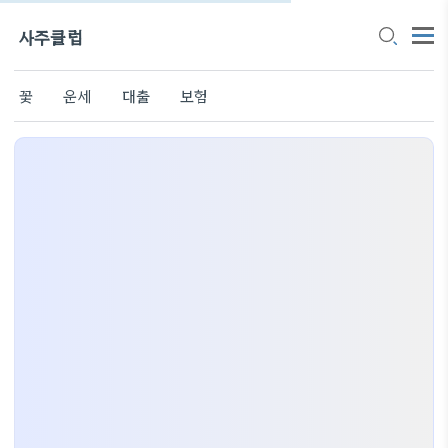
사주클럽
꽃
운세
대출
보험