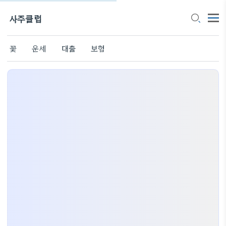
사주클럽
꽃
운세
대출
보험