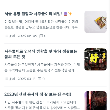
방향과 의사결정에 실용적인 방향을 제시한다. 전통
래 기억할 수 있다. 같은 날이라도 상황에 따라…
적인 신점과 점집의 차이는 주로 상담 방식의 포커스
와 해석의 확장성에 있으며, 점잘보는집은 독자의 현
서울 유망 점집과 사주풀이의 비밀!
재 상황을 맥락에 연결해 구체적인 행동 조언까지 구
점 잘보는 집, 어디에 있나요? 많은 사람들이 인생의
체화하는 경향이 있다. 따라서 방문자는 자신의 목표
중요한 결정을 앞두고 점잘보는집을 찾습니다. 사주
를 명확히 제시하고, 점괘를 단순한 예언으로 받지 말
풀이, 궁합, 연애상담소 등 다양한 서비스를 제공하는
고 자기 이해의 도구로 활용하는 태도가 필요하다. 운
운세
· 2025-06-09
0
format_list_bulleted
textsms
명리학풀이를 전문으로 하는 곳들이 많지만, 정말 잘
세의 체계는 주로 점괘의 해석, 사주 신점의 결합, 그
보는 집은 손에 꼽힙니다. 서울에는 서울유명점집이
리고 개인의 선택적 행동이 결과에 미치는 영향을…
많이 존재하는데요, 그 중에서도 은평구점집이나 동
사주풀이로 인생의 방향을 찾아라! 점잘보는
대문점집은 특히 유명하답니다! 요즘 뜨는 점집 트렌
집의 모든 것
드
최근 많은 사람들이 코로나19로 인해 힘든 시간
사주풀이란 무엇인가? 사주풀이는 과거와 현재, 미래
을 보냈습니다. 이로 인해 점집에 대한 관심이 더욱 높
를 파악하는 데 도움을 주는 한국의 전통적인 운세 풀
아졌는데요! 상담을 통해 문제를 해결하고 싶은 사람
이 방법입니다. 사람의 생년월일시를 바탕으로 각 사
들이 늘어나며, 점잘보는집에 대한 검색이 증가했습
운세
· 2025-03-13
0
format_list_bulleted
textsms
람의 성격과 운세를 분석할 수 있습니다. 이러한 사주
니다. 예를 들어, 일산근교에 위치한 전문 사주점이나
풀이는 단순한 점쟁이의 한 마디가 아니라, 우리의 인
토정비결만 전문적으로…
생 길잡이 역할을 할 수 있습니다. 인생의 갈림길에서
2023년 신년 운세와 점 잘 보는 집 추천!
의 선택 당신이 직장을 바꾸고 싶거나, 사랑의 문제로
최근 사주풀이에 대한 관심이 뜨거워지고 있습니다.
고민하고 있다면? 막막한 선택의 순간, 믿을만한 점잘
사주를 통해 자신의 운세를 미리 알아보려는 사람들이
보는집에서 상담을 받았다면, 좀 더 명확한 방향을 잡