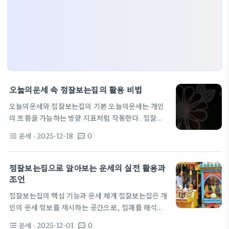
오늘의운세 속 점잘보는집의 활용 비법
오늘의운세와 점잘보는집의 기본 오늘의운세는 개인
의 흐름을 가늠하는 방향 지표처럼 작동한다. 점잘보
는집은 이 방향을 하루 단위로 풀어 해석하는 도구를
운세
· 2025-12-18
0
format_list_bulleted
textsms
제공한다. 하지만 해석은 고정된 운명을 뜻하지 않고
선택의 여지와 가능성을 보여주는 지도다. 사주나 팔
자 분석의 원리와 결합하면 오늘의운세는 당신의 현재
점잘보는집으로 알아보는 운세의 실전 활용과
상황에 맞춘 조언으로 바뀐다. 점잘보는집의 상담사
조언
는 질문의 핵심을 찾아 흐름을 해석한다. 이때 중요한
점잘보는집의 핵심 기능과 운세 체계 점잘보는집은 개
것은 해석의 맥락을 기억하고, 당일 행동의 작은 변화
인의 운세 정보를 제시하는 공간으로, 점괘를 해석하
로도 결과가 달라질 수 있다는 점이다. 메모를 남기고
는 핵심 도구인 상징과 원리의 조합을 바탕으로 생활
일기처럼 기록하는 습관을 들이면 오늘의운세를 더 오
운세
· 2025-12-01
0
format_list_bulleted
textsms