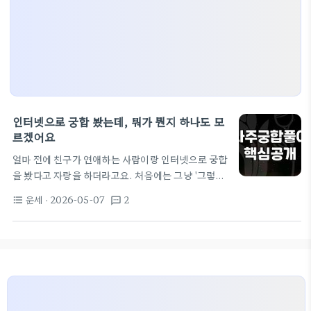
인터넷으로 궁합 봤는데, 뭐가 뭔지 하나도 모
르겠어요
얼마 전에 친구가 연애하는 사람이랑 인터넷으로 궁합
을 봤다고 자랑을 하더라고요. 처음에는 그냥 '그렇구
나' 했는데, 자꾸 신경 쓰여서 저도 한번 봤어요. 뭘 해
운세
· 2026-05-07
2
format_list_bulleted
textsms
야 할지 몰라서 그냥 '인터넷 사주' 이렇게 검색해서
제일 위에 나오는 곳에서 봤네요. 뭐가 이렇게 복잡한
가요 처음 보는 거라 그런지, 아니면 제가 원래 이런
거에 약해서 그런지 모르겠는데, 결과 보고 한참을 멍
하니 있었어요. ‘음양오행’이니 ‘용신’이니 하는 말들
이 나오는데, 도대체 이걸 어떻게 해석해야 할지 감이
안 잡히더라고요. 친구는 되게 술술 이야기하던데, 저