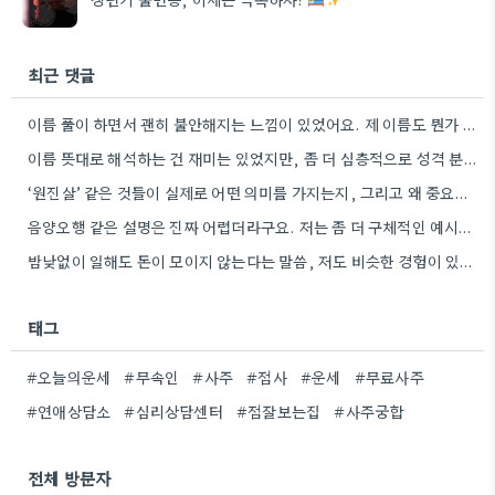
최근 댓글
이름 풀이 하면서 괜히 불안해지는 느낌이 있었어요. 제 이름도 뭔가 부정적인 면을 강조하는 것 같아서…
이름 뜻대로 해석하는 건 재미는 있었지만, 좀 더 심층적으로 성격 분석을 해줬으면 좋겠어요.
‘원진살’ 같은 것들이 실제로 어떤 의미를 가지는지, 그리고 왜 중요하게 봐야 하는지에 대한 설명이 좀…
음양오행 같은 설명은 진짜 어렵더라구요. 저는 좀 더 구체적인 예시를 들어주거나, 왜 그 결과가 나왔는지…
밤낮없이 일해도 돈이 모이지 않는다는 말씀, 저도 비슷한 경험이 있어서 와닿네요. 타고난 팔자에 따라 운이…
태그
#오늘의운세
#무속인
#사주
#점사
#운세
#무료사주
#연애상담소
#심리상담센터
#점잘보는집
#사주궁합
전체 방문자