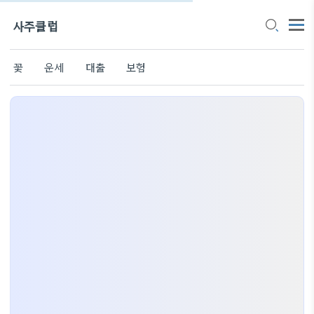
사주클럽
꽃
운세
대출
보험