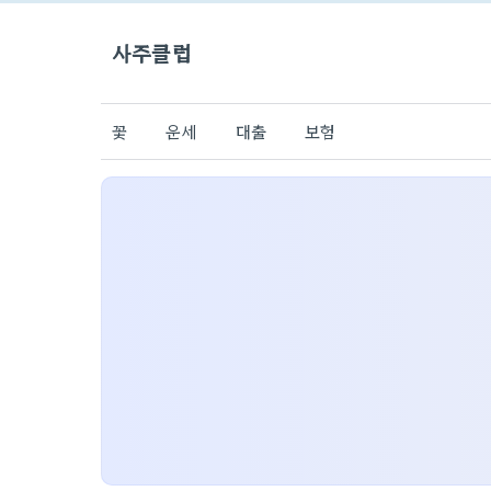
사주클럽
꽃
운세
대출
보험