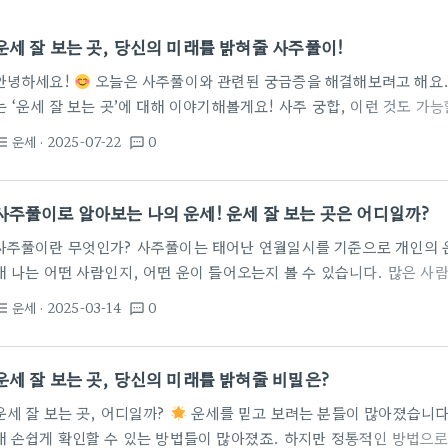
운세 잘 보는 곳, 당신의 미래를 밝혀줄 사주풀이!
안녕하세요!
오늘은 사주풀이와 관련된 궁금증을 해결해보려고 해요. 
는 ‘운세 잘 보는 곳’에 대해 이야기해볼게요! 사주 궁합, 이런 것도 가
정말 다양한 분야에서 활용될 수 있다는 점이에요. 특히 사주 궁합은 부부
운세
· 2025-07-22
0
st_bulleted
textsms
는 재미있는 방법이죠. 판타지 영화 속 캐릭터처럼, 여러분의 궁합 점수
울까요?
사주 궁합을 보는 것은 상대방과 나의 성격, 운의 흐름, 그
요. 누구와 함께 할지는 인생의 큰…
사주풀이로 알아보는 나의 운세! 운세 잘 보는 곳은 어디일까?
사주풀이란 무엇인가? 사주풀이는 태어난 연월일시를 기준으로 개인의 운
해 나는 어떤 사람인지, 어떤 운이 들어오는지 볼 수 있습니다. 많은 사
며, 그 해답을 사주에서 찾고 있습니다. 전문가나 믿을 수 있는 운세 잘
운세
· 2025-03-14
0
st_bulleted
textsms
해 많은 정보를 얻을 수 있죠. 인터넷 사주와 전화 운세 상담 바쁘고 외출
신의 운세를 확인하는 것은 매우 인기 있는 방법입니다. 많은 사람들이 
하고, 전화 운세 상담을 통해 전문가에게 조언을…
운세 잘 보는 곳, 당신의 미래를 밝혀줄 비밀은?
운세 잘 보는 곳, 어디일까?
운세를 믿고 보려는 분들이 많아졌습니다.
해 손쉽게 확인할 수 있는 방법들이 많아졌죠. 하지만 정통적인 방법으로 