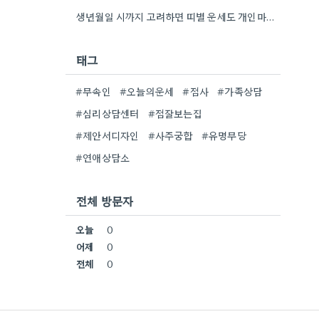
생년월일 시까지 고려하면 띠별 운세도 개인마다 조금씩 다를 수 있네요. 특히 연말에 태어난 분들은 좀…
태그
#무속인
#오늘의운세
#점사
#가족상담
#심리상담센터
#점잘보는집
#제안서디자인
#사주궁합
#유명무당
#연애상담소
전체 방문자
오늘
0
어제
0
전체
0