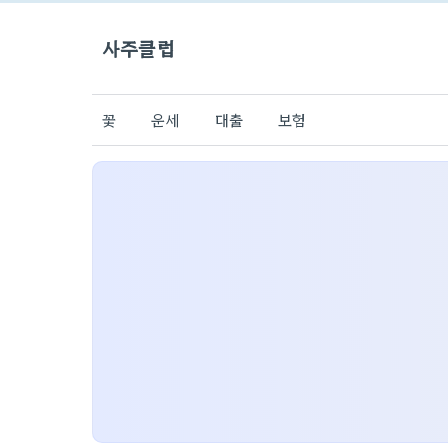
사주클럽
꽃
운세
대출
보험