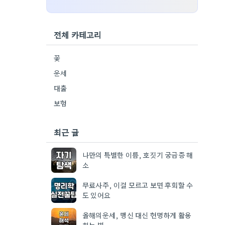
전체 카테고리
꽃
운세
대출
보험
최근 글
나만의 특별한 이름, 호짓기 궁금증 해
소
무료사주, 이걸 모르고 보면 후회할 수
도 있어요
올해의운세, 맹신 대신 현명하게 활용
하는 법