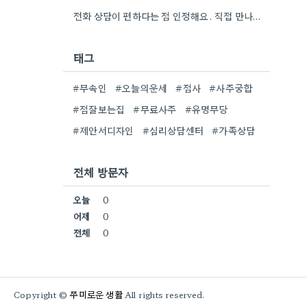
전화 상담이 편하다는 점 인정해요. 직접 만나는 것만큼 깊이 있는 통찰력을 얻기는 어려울 것 같아요.
태그
#무속인
#오늘의운세
#점사
#사주궁합
#점잘보는집
#무료사주
#유명무당
#제안서디자인
#심리상담센터
#가족상담
전체 방문자
오늘
0
어제
0
전체
0
쭈미로운 생활
Copyright ©
All rights reserved.