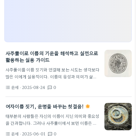
사주풀이로 이름의 기운을 해석하고 실전으로
활용하는 실용 가이드
사주풀이를 이름 짓기와 연결해 보는 시도는 생각보다
많은 이에게 실용적이다. 이름의 음성과 의미가 삶의
방향과 맞물릴 때 아이의 하루가 조금 더 매끄럽게 흐
운세
· 2025-08-24
0
format_list_bulleted
textsms
른다는 믿음이 있다. 이 글은 그런 관계를 실전에서 활
용하는 구체적 방법과 사례를 중심으로 설명한다. 각
소주제는 실제 적용 가능성을 높이도록 사례와 체크리
여자이름 짓기, 운명을 바꾸는 첫걸음!
스트를 함께 담았다. 사주풀이의 기본 원리와 이름의
대부분의 사람들은 자신의 이름이 지닌 의미와 중요성
연계 사주의 핵심은 태어난 시점의 천간과 지지를 바
을 간과합니다. 그러나 사주풀이에서 보면 이름은 그
탕으로 오행의 균형과 음양의 흐름을 파악하는 데 있
사람의 인생전반에 큰 영향을 미칠 수 있습니다. 특히
다. 아이의 사주에서 어떤 오행이 강하고 어떤 오행이
운세
· 2025-06-01
0
format_list_bulleted
textsms