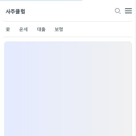
사주클럽
꽃
운세
대출
보험