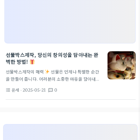
선물박스제작, 당신의 창의성을 담아내는 완
벽한 방법!
선물박스제작의 매력
선물은 언제나 특별한 순간
을 만들어 줍니다. 여러분의 소중한 마음을 담아내기
위해, 어떻게 하면 더 멋진 선물을 준비할 수 있을까
운세
· 2025-05-21
0
format_list_bulleted
textsms
요? 그 답은 바로 "선물박스제작"입니다! A형박스나
커피포장박스처럼 특색 있는 박스를 제작하여 소중한
상품을 멋지게 포장해보세요. 고객의 마음을 사로잡
는 디자인
이제는 색다른 디자인이 필수입니다. 종
이패키지와 택배박스소량 제작이 가능한 업체들이 많
아졌습니다. 특히, 한과를 만드는 공장에서 사용하지
않는 유니크한 디자인으로 승부를 봐보세요! 구체적