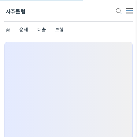
사주클럽
꽃
운세
대출
보험