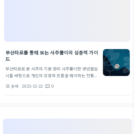
부산타로를 통해 보는 사주풀이의 심층적 가이
드
부산타로로 본 사주의 기본 원리 사주풀이란 생년월일
시를 바탕으로 개인의 성향과 흐름을 해석하는 전통
지식이다 부산타로라는 지역 맥락은 타로 카드의 상징
운세
· 2025-12-22
0
format_list_bulleted
textsms
과 사주 기둥의 주기성을 연결하는 해석 방식을 뜻한
다 이 방식은 독자에게 삶의 방향성과 중요한 시기를
파악하는 도구로 작용한다 다만 해석의 주된 목적은
예측이 아니라 선택의 방향을 제시하는 데 있다 사주
는 연주년월시의 네 기둥으로 개인의 운명 흐름을 구
성한다 천간과 지지는 오행의 상생과 상극 관계를 통
해 강점과 약점을 드러낸다 부산타로 맥락에서 이 조