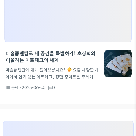
미술품렌탈로 내 공간을 특별하게! 초상화와
어울리는 아트테크의 세계
미술품렌탈에 대해 들어보셨나요?
요즘 사람들 사
이에서 인기 있는 아트테크, 정말 흥미로운 주제예요.
특히 미술품을 렌탈하는 것은 단순히 벽에 그림을 걸
운세
· 2025-06-26
0
format_list_bulleted
textsms
는 것을 넘어서, 공간의 분위기를 바꿀 수 있는 매력적
인 방법이에요. 공간을 빛내는 초상화와 동물사진
좋은 초상화 한 점은 방의 느낌을 확 바꿔줄 수 있어
요. 단순히 인테리어 소품을 넘어서 역사와 이야기를
담고 있는 작품이거든요. 예를 들면, 유명 화가의 초상
화를 렌탈한다고 생각해보세요. 그 자체로 멋진 포인
트가 되고, 대화의 시작점도 될 수 있겠죠! 또한, 동물