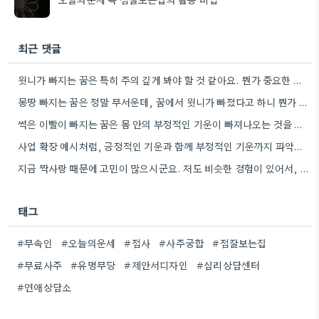
최근 댓글
윗니가 빠지는 꿈은 특히 주의 깊게 봐야 할 것 같아요. 뭔가 중요한 권위나 자리에서 변화가…
몽땅 빠지는 꿈은 정말 무서운데, 꿈에서 윗니가 빠졌다고 하니 뭔가 권위적인 문제일 수도 있겠네요.
썩은 이빨이 빠지는 꿈은 몸 안의 부정적인 기운이 빠져나오는 것을 비유하는 것 같아요. 긍정적인 감정을…
사업 확장 예시처럼, 긍정적인 기운과 함께 부정적인 기운까지 파악하는 방식이 흥미로웠어요. 덕분에 신점 상담의 다각적인…
지금 짝사랑 때문에 고민이 많으시군요. 저도 비슷한 경험이 있어서, 구체적으로 질문하는 게 정말 중요하다고 생각해요.
태그
#무속인
#오늘의운세
#점사
#사주궁합
#점잘보는집
#무료사주
#유명무당
#제안서디자인
#심리상담센터
#연애상담소