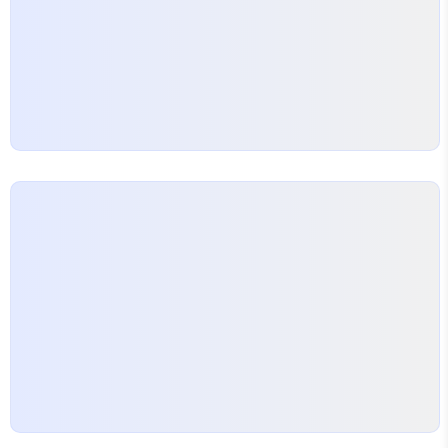
주명리학의 기초가 되는 음양오행과 십간, 십이지 등
을 수치화하여 입력된 정보를 바탕으로 매칭하는 방식
인데,…