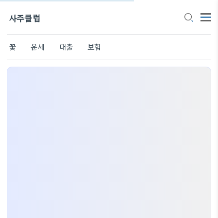
사주클럽
꽃
운세
대출
보험