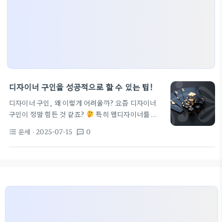
디자이너 구인을 성공적으로 할 수 있는 팁!
디자이너 구인, 왜 이렇게 어려울까? 요즘 디자이너
구인이 정말 힘든 것 같죠?
특히 웹디자이너를 구
하는 과정에서는 생각보다 힘든 상황이 많습니다. 부
운세
· 2025-07-15
0
format_list_bulleted
textsms
평 테크노밸리U1센터에 위치한 한 회사도 그런 어려
움을 겪고 있다는데, 간단한 포토샵 작업도 힘들다는
이야기를 들었습니다. 실제로 웹디자이너를 구인하는
것은 대외활동사이트에서 프리랜서로 활동하는 디자
이너들과 경쟁해야 하니, 더욱 어려운 것 같네요. 사람
들이 프리랜서를 선호하는 이유는 무엇일까요? 유연
한 근무 시간과 프로젝트 기반의 수익이 매력적이기
때문이죠!
다양한 디자이너 구인 방법은? 디자