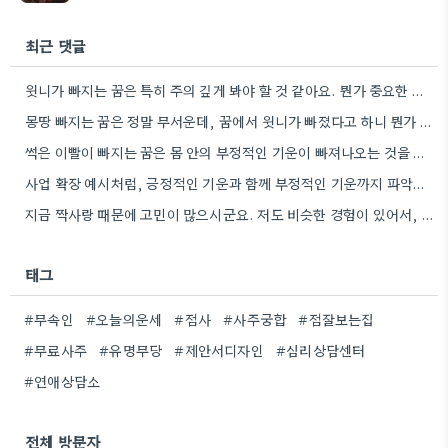
최근 댓글
윗니가 빠지는 꿈은 특히 주의 깊게 봐야 할 것 같아요. 뭔가 중요한 권위나 자리에서 변화가…
몽땅 빠지는 꿈은 정말 무서운데, 꿈에서 윗니가 빠졌다고 하니 뭔가 권위적인 문제일 수도 있겠네요.
썩은 이빨이 빠지는 꿈은 몸 안의 부정적인 기운이 빠져나오는 것을 비유하는 것 같아요. 긍정적인 감정을…
사업 확장 예시처럼, 긍정적인 기운과 함께 부정적인 기운까지 파악하는 방식이 흥미로웠어요. 덕분에 신점 상담의 다각적인…
지금 짝사랑 때문에 고민이 많으시군요. 저도 비슷한 경험이 있어서, 구체적으로 질문하는 게 정말 중요하다고 생각해요.
태그
#무속인
#오늘의운세
#점사
#사주궁합
#점잘보는집
#무료사주
#유명무당
#제안서디자인
#심리상담센터
#연애상담소
전체 방문자