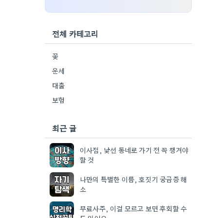
전체 카테고리
꽃
운세
대출
보험
최근 글
이사점, 낯선 동네로 가기 전 꼭 챙겨야
할 것
나만의 특별한 이름, 호짓기 궁금증 해
소
무료사주, 이걸 모르고 보면 후회할 수
도 있어요