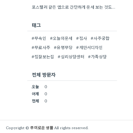
포스텔러 같은 앱으로 간단하게 운세 보는 것도 괜찮네요. 꼼꼼하게 분석하기 전에 먼저 방향 잡기가 좋겠어요.
태그
#무속인
#오늘의운세
#점사
#사주궁합
#무료사주
#유명무당
#제안서디자인
#점잘보는집
#심리상담센터
#가족상담
전체 방문자
오늘
0
어제
0
전체
0
쭈미로운 생활
Copyright ©
All rights reserved.