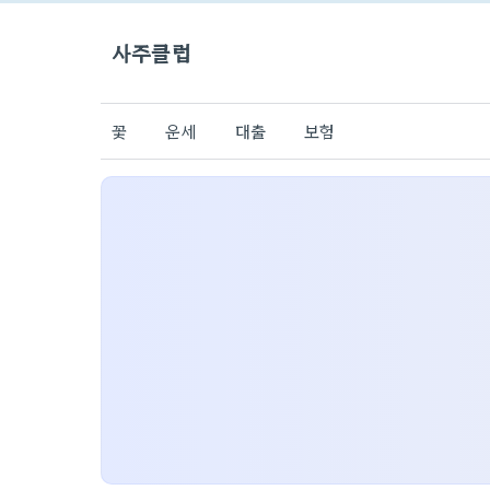
사주클럽
꽃
운세
대출
보험