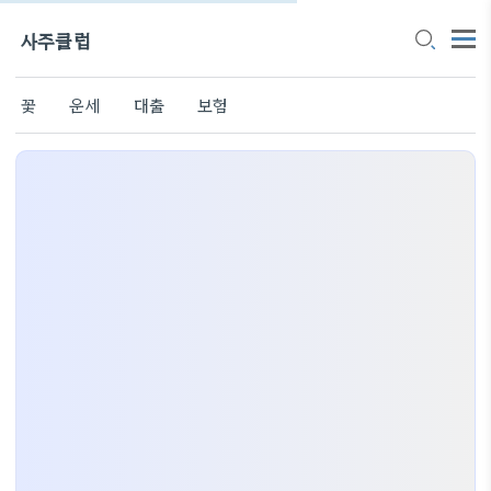
사주클럽
꽃
운세
대출
보험