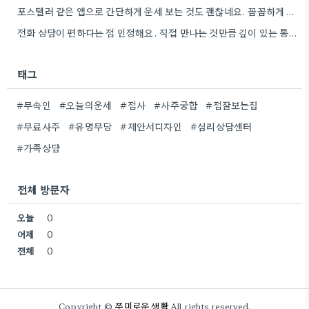
포스텔러 같은 앱으로 간단하게 운세 보는 것도 괜찮네요. 꼼꼼하게 분석하기 전에 먼저 방향 잡기가 좋겠어요.
전화 상담이 편하다는 점 인정해요. 직접 만나는 것만큼 깊이 있는 통찰력을 얻기는 어려울 것 같아요.
태그
#무속인
#오늘의운세
#점사
#사주궁합
#점잘보는집
#무료사주
#유명무당
#제안서디자인
#심리상담센터
#가족상담
전체 방문자
오늘
0
어제
0
전체
0
쭈미로운 생활
Copyright ©
All rights reserved.