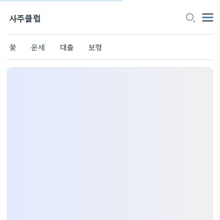
사주클럽
꽃
운세
대출
보험