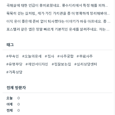
곡해살에 대한 언급이 흥미로웠네요. 풍수지리에서 특정 해를 피하는 이유가 단순히 미신이라기보다, 기운을 잘 보려는 노력으로…
묵묵히 걷는 길처럼, 제가 가진 가치관을 좀 더 명확하게 정리해봐야겠어요.
이직 운이 좋은데 준비 없이 퇴사했다는 이야기가 마음 아프네요. 좀 더 신중하게 상황을 판단해야 할…
포스텔러 같은 앱은 정말 빠르게 기본적인 운세를 알려주네요. 저는 운세 보는 것보다, 앞으로의 계획을 세울…
태그
#무속인
#오늘의운세
#점사
#사주궁합
#무료사주
#유명무당
#제안서디자인
#점잘보는집
#심리상담센터
#가족상담
전체 방문자
오늘
0
어제
0
전체
0