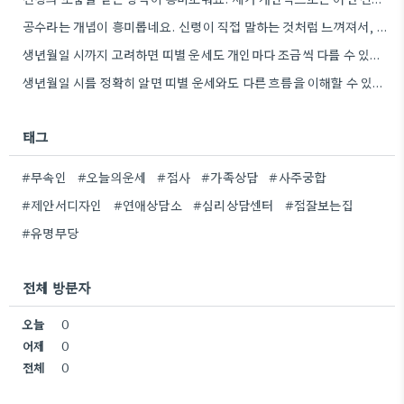
공수라는 개념이 흥미롭네요. 신령이 직접 말하는 것처럼 느껴져서, 현대적인 AI 챗봇의 답변 방식과 연결해서 생각해…
생년월일 시까지 고려하면 띠별 운세도 개인마다 조금씩 다를 수 있네요. 특히 연말에 태어난 분들은 좀…
생년월일 시를 정확히 알면 띠별 운세와도 다른 흐름을 이해할 수 있다는 점이 흥미로웠어요. 저는 태어난…
태그
#무속인
#오늘의운세
#점사
#가족상담
#사주궁합
#제안서디자인
#연애상담소
#심리상담센터
#점잘보는집
#유명무당
전체 방문자
오늘
0
어제
0
전체
0