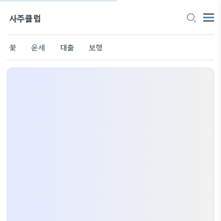
사주클럽
꽃
운세
대출
보험