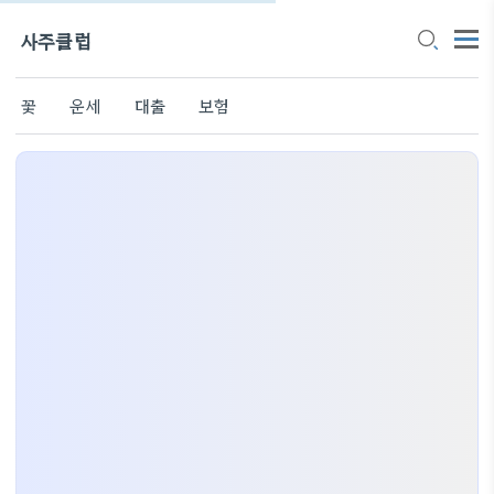
사주클럽
꽃
운세
대출
보험