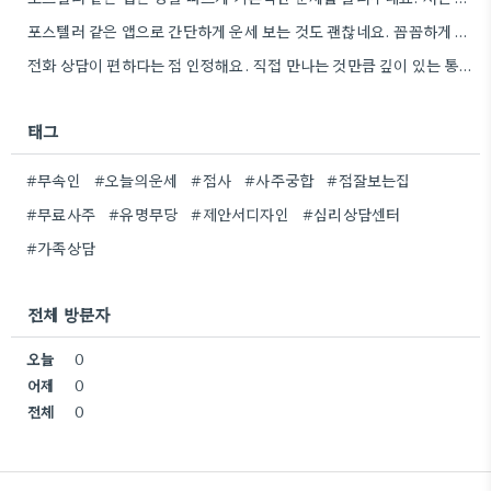
포스텔러 같은 앱으로 간단하게 운세 보는 것도 괜찮네요. 꼼꼼하게 분석하기 전에 먼저 방향 잡기가 좋겠어요.
전화 상담이 편하다는 점 인정해요. 직접 만나는 것만큼 깊이 있는 통찰력을 얻기는 어려울 것 같아요.
태그
#무속인
#오늘의운세
#점사
#사주궁합
#점잘보는집
#무료사주
#유명무당
#제안서디자인
#심리상담센터
#가족상담
전체 방문자
오늘
0
어제
0
전체
0