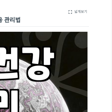
넓게보기
fullscreen
음 관리법