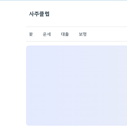
사주클럽
꽃
운세
대출
보험