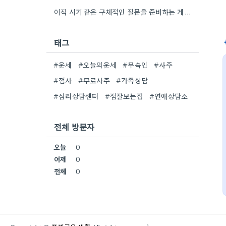
이직 시기 같은 구체적인 질문을 준비하는 게 정말 현명한 팁 같아요. 제가 이직할 때도 막연하게…
태그
#운세
#오늘의운세
#무속인
#사주
#점사
#무료사주
#가족상담
#심리상담센터
#점잘보는집
#연애상담소
전체 방문자
오늘
0
어제
0
전체
0