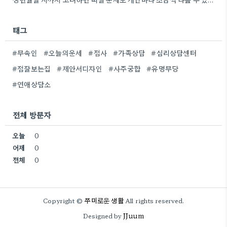
태그
#무속인
#오늘의운세
#점사
#가족상담
#심리상담센터
#점잘보는집
#제안서디자인
#사주궁합
#유명무당
#연애상담소
전체 방문자
오늘
0
어제
0
전체
0
쭈미로운 생활
Copyright ©
All rights reserved.
JJuum
Designed by