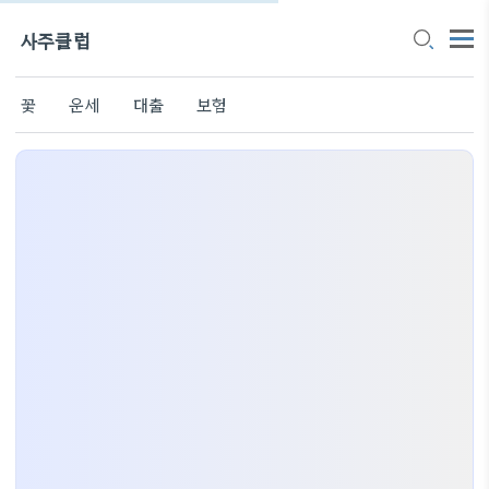
사주클럽
꽃
운세
대출
보험