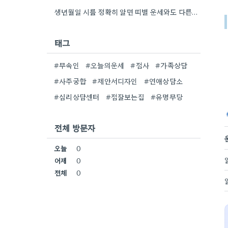
생년월일 시를 정확히 알면 띠별 운세와도 다른 흐름을 이해할 수 있다는 점이 흥미로웠어요. 저는 태어난…
태그
#무속인
#오늘의운세
#점사
#가족상담
#사주궁합
#제안서디자인
#연애상담소
#심리상담센터
#점잘보는집
#유명무당
전체 방문자
오늘
0
어제
0
전체
0