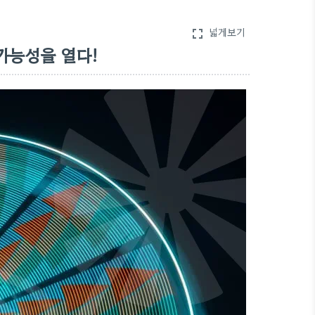
넓게보기
fullscreen
가능성을 열다!