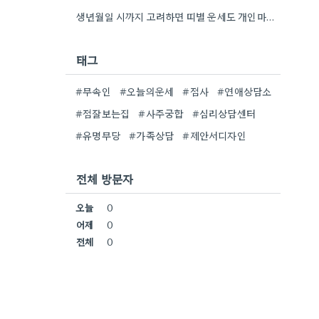
생년월일 시까지 고려하면 띠별 운세도 개인마다 조금씩 다를 수 있네요. 특히 연말에 태어난 분들은 좀…
태그
#무속인
#오늘의운세
#점사
#연애상담소
#점잘보는집
#사주궁합
#심리상담센터
#유명무당
#가족상담
#제안서디자인
전체 방문자
오늘
0
어제
0
전체
0