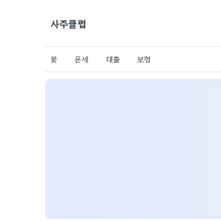
사주클럽
꽃
운세
대출
보험