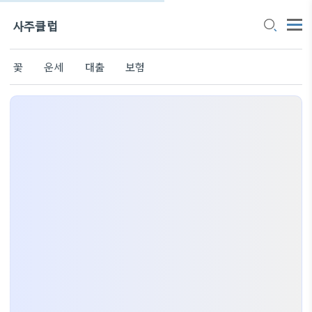
사주클럽
꽃
운세
대출
보험