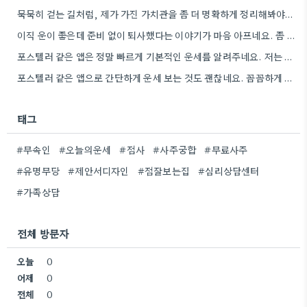
묵묵히 걷는 길처럼, 제가 가진 가치관을 좀 더 명확하게 정리해봐야겠어요.
이직 운이 좋은데 준비 없이 퇴사했다는 이야기가 마음 아프네요. 좀 더 신중하게 상황을 판단해야 할…
포스텔러 같은 앱은 정말 빠르게 기본적인 운세를 알려주네요. 저는 운세 보는 것보다, 앞으로의 계획을 세울…
포스텔러 같은 앱으로 간단하게 운세 보는 것도 괜찮네요. 꼼꼼하게 분석하기 전에 먼저 방향 잡기가 좋겠어요.
태그
#무속인
#오늘의운세
#점사
#사주궁합
#무료사주
#유명무당
#제안서디자인
#점잘보는집
#심리상담센터
#가족상담
전체 방문자
오늘
0
어제
0
전체
0