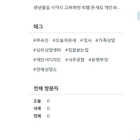
생년월일 시까지 고려하면 띠별 운세도 개인마다 조금씩 다를 수 있네요. 특히 연말에 태어난 분들은 좀…
태그
#무속인
#오늘의운세
#점사
#가족상담
#심리상담센터
#점잘보는집
#제안서디자인
#사주궁합
#유명무당
#연애상담소
전체 방문자
오늘
0
어제
0
전체
0