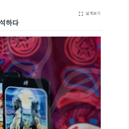
넓게보기
fullscreen
해석하다