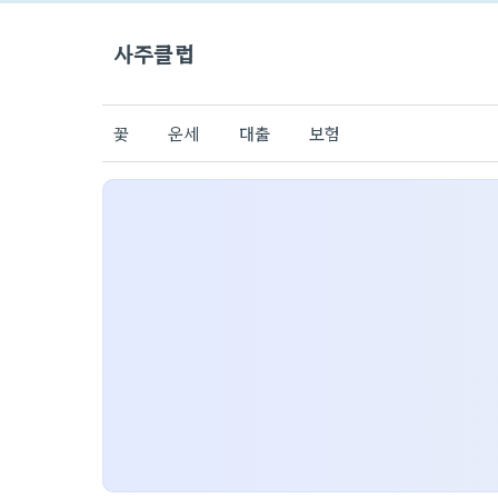
사주클럽
꽃
운세
대출
보험