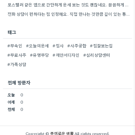
포스텔러 같은 앱으로 간단하게 운세 보는 것도 괜찮네요. 꼼꼼하게 분석하기 전에 먼저 방향 잡기가 좋겠어요.
전화 상담이 편하다는 점 인정해요. 직접 만나는 것만큼 깊이 있는 통찰력을 얻기는 어려울 것 같아요.
태그
#무속인
#오늘의운세
#점사
#사주궁합
#점잘보는집
#무료사주
#유명무당
#제안서디자인
#심리상담센터
#가족상담
전체 방문자
오늘
0
어제
0
전체
0
쭈미로운 생활
Copyright ©
All rights reserved.