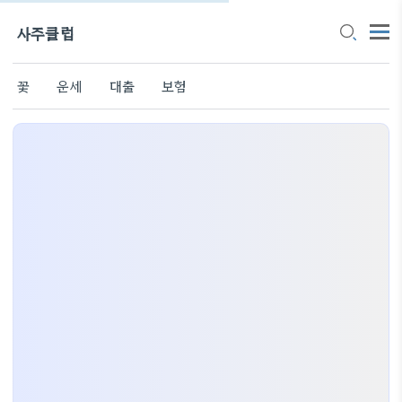
사주클럽
꽃
운세
대출
보험