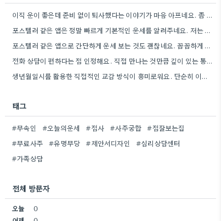
이직 운이 좋은데 준비 없이 퇴사했다는 이야기가 마음 아프네요. 좀 더 신중하게 상황을 판단해야 할…
포스텔러 같은 앱은 정말 빠르게 기본적인 운세를 알려주네요. 저는 운세 보는 것보다, 앞으로의 계획을 세울…
포스텔러 같은 앱으로 간단하게 운세 보는 것도 괜찮네요. 꼼꼼하게 분석하기 전에 먼저 방향 잡기가 좋겠어요.
전화 상담이 편하다는 점 인정해요. 직접 만나는 것만큼 깊이 있는 통찰력을 얻기는 어려울 것 같아요.
생년월일시를 활용한 직접적인 교감 방식이 흥미로워요. 단순히 이론적 틀에 기대는 것보다, 개인의 상황에 맞춰 신령의…
태그
#무속인
#오늘의운세
#점사
#사주궁합
#점잘보는집
#무료사주
#유명무당
#제안서디자인
#심리상담센터
#가족상담
전체 방문자
오늘
0
어제
0