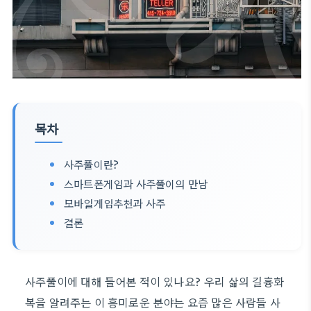
목차
사주풀이란?
스마트폰게임과 사주풀이의 만남
모바일게임추천과 사주
결론
사주풀이에 대해 들어본 적이 있나요? 우리 삶의 길흉화
복을 알려주는 이 흥미로운 분야는 요즘 많은 사람들 사