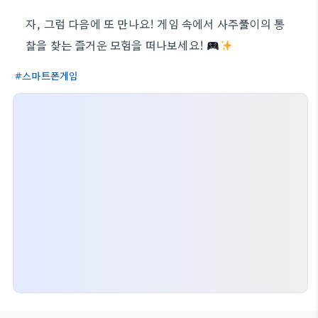
자, 그럼 다음에 또 만나요! 게임 속에서 사주풀이의 통
찰을 찾는 즐거운 모험을 떠나보세요!
스마트폰게임