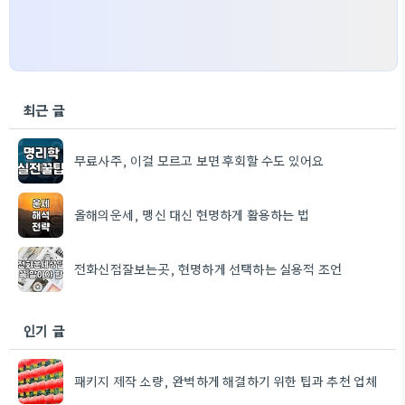
최근 글
무료사주, 이걸 모르고 보면 후회할 수도 있어요
올해의운세, 맹신 대신 현명하게 활용하는 법
전화신점잘보는곳, 현명하게 선택하는 실용적 조언
인기 글
패키지 제작 소량, 완벽하게 해결하기 위한 팁과 추천 업체