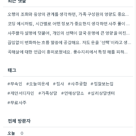
최근 댓글
오행의 조화와 음양의 관계를 생각하면, 가족 구성원의 영향도 중요한 요소일 텐데.
코딩 예시처럼, 시간별로 어떤 정보가 중요한지 생각하면 사주 풀이 이해에 도움이 될 것 같아요.
사주팔자 설명에 덧붙여, 개인의 선택이 결국 운명에 큰 영향을 미친다는 점이 와닿네요. 특히, 노력하는 방향에…
끊임없이 변화하는 흐름 말씀에 공감해요. 저도 운을 '선택'이라고 생각하는데, 그 선택들이 모여 흐름이 만들어지는 것…
곡해살에 대한 언급이 흥미로웠네요. 풍수지리에서 특정 해를 피하는 이유가 단순히 미신이라기보다, 기운을 잘 보려는 노력으로…
태그
#무속인
#오늘의운세
#점사
#사주궁합
#점잘보는집
#제안서디자인
#가족상담
#연애상담소
#심리상담센터
#무료사주
전체 방문자
오늘
0