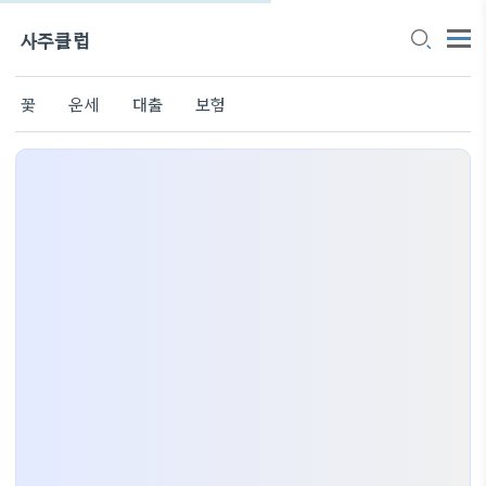
사주클럽
꽃
운세
대출
보험