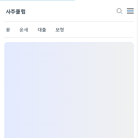
사주클럽
꽃
운세
대출
보험