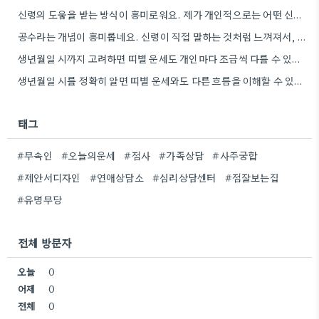
신령의 도움을 받는 방식이 흥미로워요. 제가 개인적으로는 어떤 신령이 상담자의 상황에 맞춰 질문을 받아들이는지 궁금하네요.
공수라는 개념이 흥미롭네요. 신령이 직접 말하는 것처럼 느껴져서, 현대적인 AI 챗봇의 답변 방식과 연결해서 생각해…
생년월일 시까지 고려하면 띠별 운세도 개인마다 조금씩 다를 수 있네요. 특히 연말에 태어난 분들은 좀…
생년월일 시를 정확히 알면 띠별 운세와도 다른 흐름을 이해할 수 있다는 점이 흥미로웠어요. 저는 태어난…
태그
#무속인
#오늘의운세
#점사
#가족상담
#사주궁합
#제안서디자인
#연애상담소
#심리상담센터
#점잘보는집
#유명무당
전체 방문자
오늘
0
어제
0
전체
0