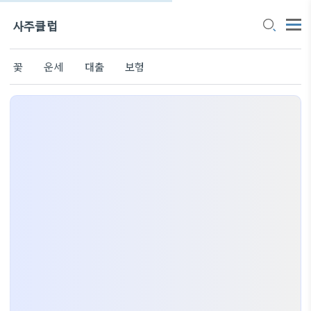
사주클럽
꽃
운세
대출
보험