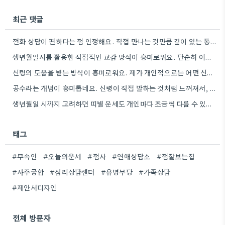
최근 댓글
전화 상담이 편하다는 점 인정해요. 직접 만나는 것만큼 깊이 있는 통찰력을 얻기는 어려울 것 같아요.
생년월일시를 활용한 직접적인 교감 방식이 흥미로워요. 단순히 이론적 틀에 기대는 것보다, 개인의 상황에 맞춰 신령의…
신령의 도움을 받는 방식이 흥미로워요. 제가 개인적으로는 어떤 신령이 상담자의 상황에 맞춰 질문을 받아들이는지 궁금하네요.
공수라는 개념이 흥미롭네요. 신령이 직접 말하는 것처럼 느껴져서, 현대적인 AI 챗봇의 답변 방식과 연결해서 생각해…
생년월일 시까지 고려하면 띠별 운세도 개인마다 조금씩 다를 수 있네요. 특히 연말에 태어난 분들은 좀…
태그
#무속인
#오늘의운세
#점사
#연애상담소
#점잘보는집
#사주궁합
#심리상담센터
#유명무당
#가족상담
#제안서디자인
전체 방문자