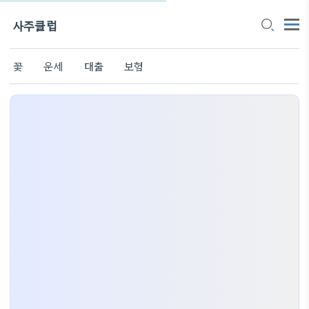
사주클럽
꽃
운세
대출
보험