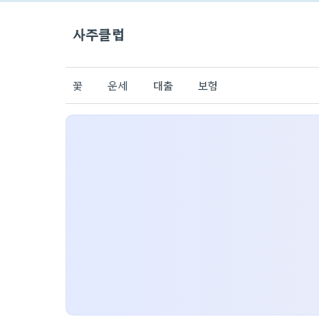
사주클럽
꽃
운세
대출
보험