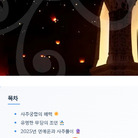
목차
사주궁합의 매력
유명한 무당의 조언
2025년 연애운과 사주풀이