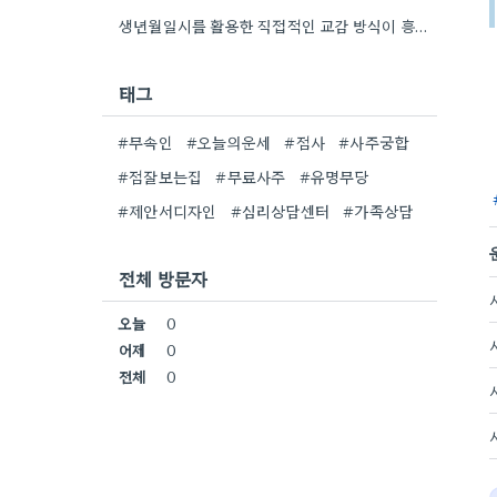
생년월일시를 활용한 직접적인 교감 방식이 흥미로워요. 단순히 이론적 틀에 기대는 것보다, 개인의 상황에 맞춰 신령의…
태그
#무속인
#오늘의운세
#점사
#사주궁합
#점잘보는집
#무료사주
#유명무당
#제안서디자인
#심리상담센터
#가족상담
전체 방문자
오늘
0
어제
0
전체
0