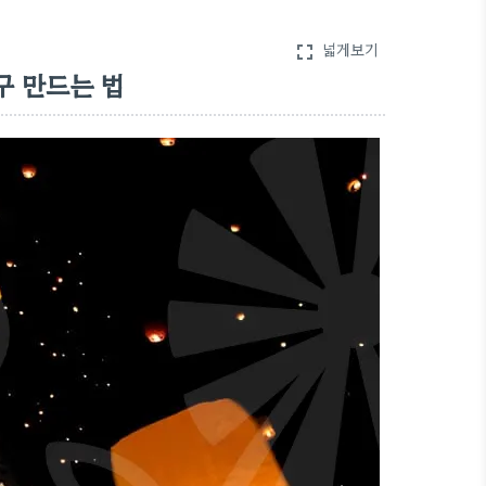
넓게보기
fullscreen
구 만드는 법