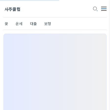
사주클럽
꽃
운세
대출
보험