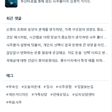
부산타로를 통해 보는 사주풀이의 심층적 가이드
최근 댓글
오행의 조화와 음양의 관계를 생각하면, 가족 구성원의 영향도 중요한 요소일 텐데.
코딩 예시처럼, 시간별로 어떤 정보가 중요한지 생각하면 사주 풀이 이해에 도움이 될 것 같아요.
사주팔자 설명에 덧붙여, 개인의 선택이 결국 운명에 큰 영향을 미친다는 점이 와닿네요. 특히, 노력하는 방향에…
끊임없이 변화하는 흐름 말씀에 공감해요. 저도 운을 '선택'이라고 생각하는데, 그 선택들이 모여 흐름이 만들어지는 것…
곡해살에 대한 언급이 흥미로웠네요. 풍수지리에서 특정 해를 피하는 이유가 단순히 미신이라기보다, 기운을 잘 보려는 노력으로…
태그
#무속인
#오늘의운세
#점사
#사주궁합
#점잘보는집
#제안서디자인
#가족상담
#연애상담소
#심리상담센터
#무료사주