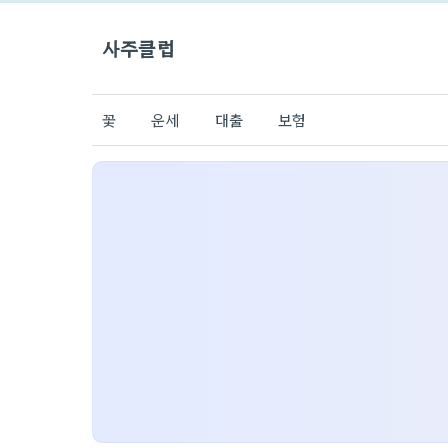
사주클럽
꽃
운세
대출
보험