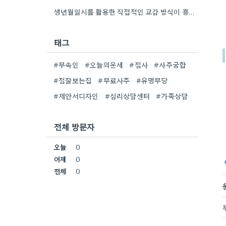
생년월일시를 활용한 직접적인 교감 방식이 흥미로워요. 단순히 이론적 틀에 기대는 것보다, 개인의 상황에 맞춰 신령의…
태그
#무속인
#오늘의운세
#점사
#사주궁합
#점잘보는집
#무료사주
#유명무당
#제안서디자인
#심리상담센터
#가족상담
전체 방문자
오늘
0
어제
0
전체
0