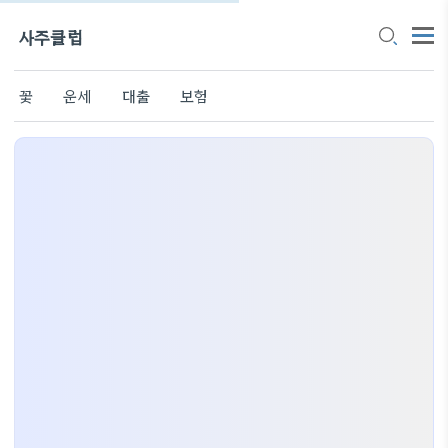
사주클럽
꽃
운세
대출
보험