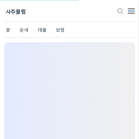
사주클럽
꽃
운세
대출
보험