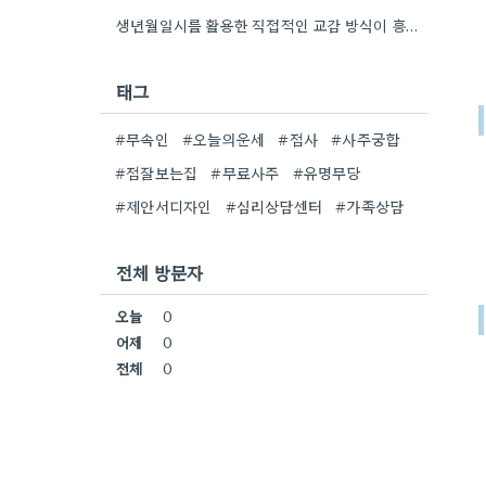
생년월일시를 활용한 직접적인 교감 방식이 흥미로워요. 단순히 이론적 틀에 기대는 것보다, 개인의 상황에 맞춰 신령의…
태그
#무속인
#오늘의운세
#점사
#사주궁합
#점잘보는집
#무료사주
#유명무당
#제안서디자인
#심리상담센터
#가족상담
전체 방문자
오늘
0
어제
0
전체
0