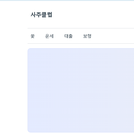
사주클럽
꽃
운세
대출
보험