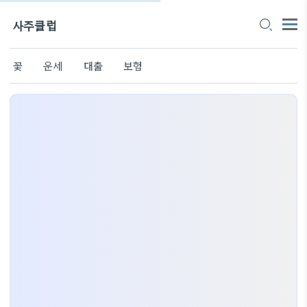
사주클럽
꽃
운세
대출
보험