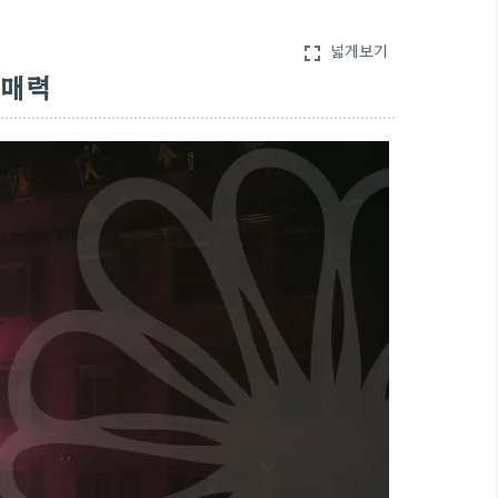
넓게보기
fullscreen
 매력