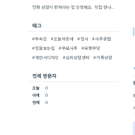
전화 상담이 편하다는 점 인정해요. 직접 만나는 것만큼 깊이 있는 통찰력을 얻기는 어려울 것 같아요.
태그
#무속인
#오늘의운세
#점사
#사주궁합
#점잘보는집
#무료사주
#유명무당
#제안서디자인
#심리상담센터
#가족상담
전체 방문자
오늘
0
어제
0
전체
0