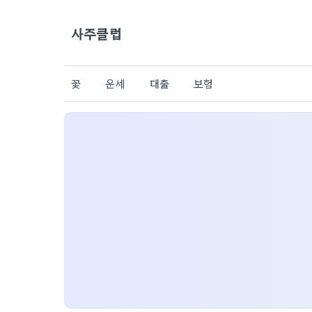
사주클럽
꽃
운세
대출
보험