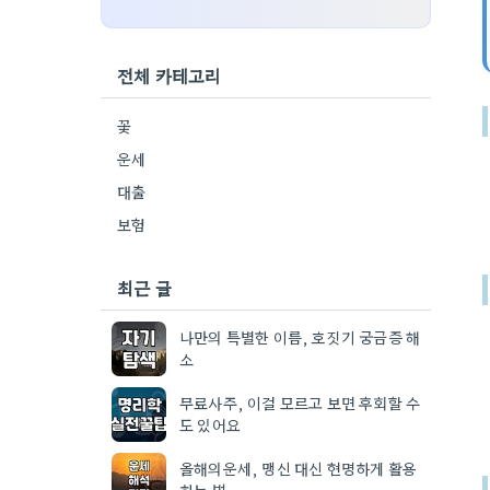
전체 카테고리
꽃
운세
대출
보험
최근 글
나만의 특별한 이름, 호짓기 궁금증 해
소
무료사주, 이걸 모르고 보면 후회할 수
도 있어요
올해의운세, 맹신 대신 현명하게 활용
하는 법