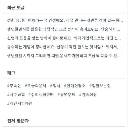
최근 댓글
전화 상담이 편하다는 점 인정해요. 직접 만나는 것만큼 깊이 있는 통찰력을 얻기는 어려울 것 같아요.
생년월일시를 활용한 직접적인 교감 방식이 흥미로워요. 단순히 이론적 틀에 기대는 것보다, 개인의 상황에 맞춰 신령의…
신령의 도움을 받는 방식이 흥미로워요. 제가 개인적으로는 어떤 신령이 상담자의 상황에 맞춰 질문을 받아들이는지 궁금하네요.
공수라는 개념이 흥미롭네요. 신령이 직접 말하는 것처럼 느껴져서, 현대적인 AI 챗봇의 답변 방식과 연결해서 생각해…
생년월일 시까지 고려하면 띠별 운세도 개인마다 조금씩 다를 수 있네요. 특히 연말에 태어난 분들은 좀…
태그
#무속인
#오늘의운세
#점사
#연애상담소
#점잘보는집
#사주궁합
#심리상담센터
#유명무당
#가족상담
#제안서디자인
전체 방문자