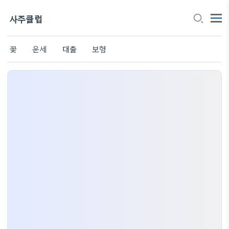
사주클럽
꽃
운세
대출
보험